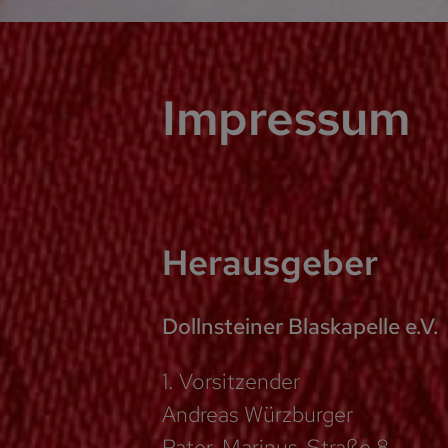
Impressum
Herausgeber
Dollnsteiner Blaskapelle e.V.
1. Vorsitzender
Andreas Würzburger
Pater-Marinus-Straße 8