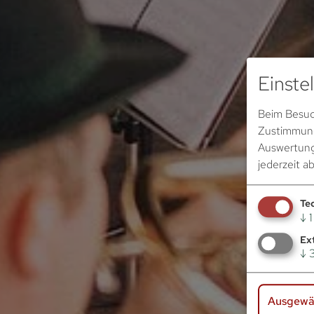
Einste
Beim Besuch
Zustimmung 
Auswertung
jederzeit a
Te
↓
1
Ex
↓
Ausgewäh