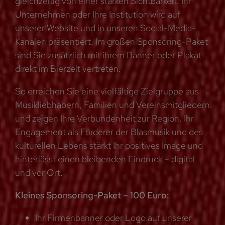
gleichzeitig von einer starken Sichtbarkeit. Ihr
Unternehmen oder Ihre Institution wird auf
unserer Website und in unseren Social-Media-
Kanälen präsentiert. Im großen Sponsoring-Paket
sind Sie zusätzlich mit ihrem Banner oder Plakat
direkt im Bierzelt vertreten.
So erreichen Sie eine vielfältige Zielgruppe aus
Musikliebhabern, Familien und Vereinsmitgliedern
und zeigen Ihre Verbundenheit zur Region. Ihr
Engagement als Förderer der Blasmusik und des
kulturellen Lebens stärkt Ihr positives Image und
hinterlässt einen bleibenden Eindruck – digital
und vor Ort.
Kleines Sponsoring-Paket – 100 Euro:
Ihr Firmenbanner oder Logo auf unserer