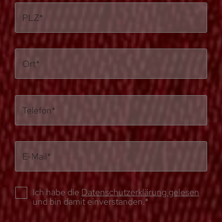
PLZ*
Ort*
Telefon*
E-Mail*
Ich habe die
Datenschutzerklärung gelesen
und bin damit einverstanden.*