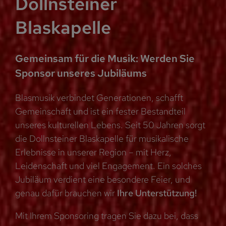
Dollnsteiner
Blaskapelle
Gemeinsam für die Musik: Werden Sie
Sponsor unseres Jubiläums
Blasmusik verbindet Generationen, schafft
Gemeinschaft und ist ein fester Bestandteil
unseres kulturellen Lebens. Seit 50 Jahren sorgt
die Dollnsteiner Blaskapelle für musikalische
Erlebnisse in unserer Region – mit Herz,
Leidenschaft und viel Engagement. Ein solches
Jubiläum verdient eine besondere Feier, und
genau dafür brauchen wir
Ihre Unterstüt
zung!
Mit Ihrem Sponsoring tragen Sie dazu bei, dass