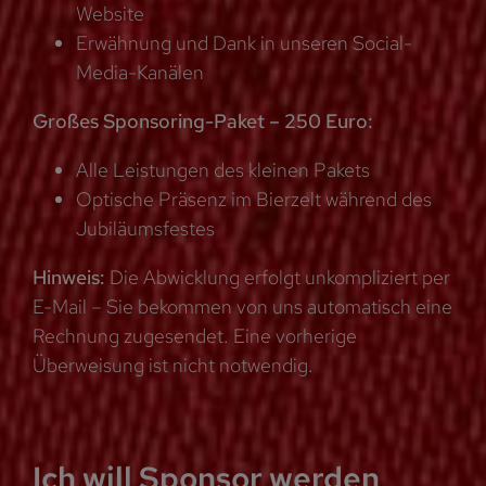
Website
Erwähnung und Dank in unseren Social-
Media-Kanälen
Großes Sponsoring-Paket – 250 Euro:
Alle Leistungen des kleinen Pakets
Optische Präsenz im Bierzelt während des
Jubiläumsfestes
Hinweis:
Die Abwicklung erfolgt unkompliziert per
E-Mail – Sie bekommen von uns automatisch eine
Rechnung zugesendet. Eine vorherige
Überweisung ist nicht notwendig.
Ich will Sponsor werden