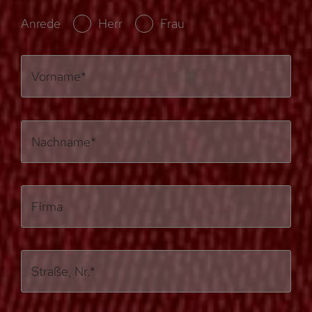
Anrede
Herr
Frau
Vorname*
Nachname*
Firma
Straße, Nr.*