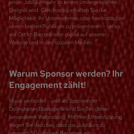
unser Jubiläumsjahr zu einem unvergesslichen
Ereignis wird. Gleichzeitig erhalten Sie die
Möglichkeit, Ihr Unternehmen oder Ihre Institution
einem breiten Publikum zu präsentieren – sei es
vor Ort im Bierzelt oder digital auf unserer
Website und in den sozialen Medien.
Warum Sponsor werden? Ihr
Engagement zählt!
Musik verbindet – und als Sponsor der
Dollnsteiner Blaskapelle sind Sie Teil dieser
besonderen Verbindung. Mit Ihrer Unterstützung
tragen Sie dazu bei, dass das Jubiläum zu
unserem 50-jährigen Bestehen ein