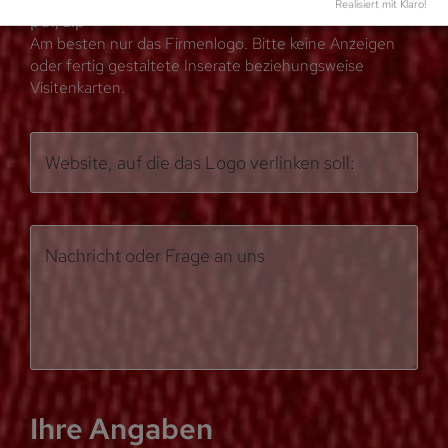
Realisiert mit Klaro!
pdf, zip
Am besten nur das Firmenlogo. Bitte keine Anzeigen
oder fertig gestaltete Inserate beziehungsweise
Visitenkarten.
Website, auf die das Logo verlinken soll:
Nachricht oder Frage an uns
Ihre Angaben