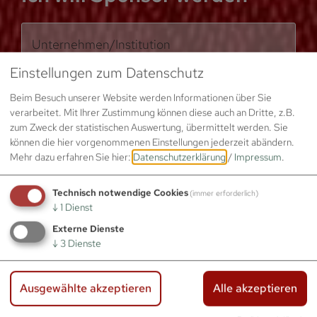
Unternehmen/Institution
Einstellungen zum Datenschutz
Sponsoring-Paket
Beim Besuch unserer Website werden Informationen über Sie
verarbeitet. Mit Ihrer Zustimmung können diese auch an Dritte, z.B.
Klein – 100 Euro
zum Zweck der statistischen Auswertung, übermittelt werden. Sie
können die hier vorgenommenen Einstellungen jederzeit abändern.
Groß – 250 Euro
Mehr dazu erfahren Sie hier:
Datenschutzerklärung
/
Impressum
.
Eigener Betrag (Ich will noch mehr
unterstützen!)
Technisch notwendige Cookies
(immer erforderlich)
↓
1
Dienst
Ihr Logo
Externe Dienste
↓
3
Dienste
Dateien auswählen…
Ausgewählte akzeptieren
Alle akzeptieren
Je Datei max.
900,0 MB
Erlaubte Dateierweiterungen:
jpg, jpeg, png, tif, svg,